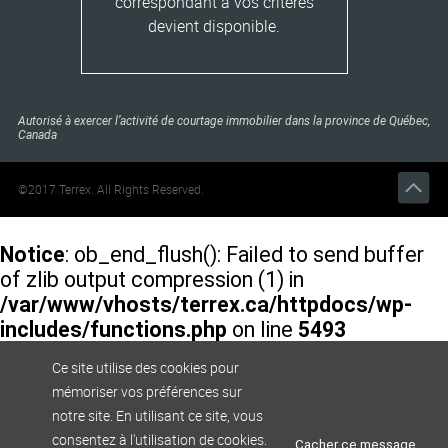
correspondant à vos critères
devient disponible.
Autorisé à exercer l’activité de courtage immobilier dans la province de Québec,
Canada
©2017 Terrex. All Rights Reserved.
Notice
: ob_end_flush(): Failed to send buffer
of zlib output compression (1) in
/var/www/vhosts/terrex.ca/httpdocs/wp-
includes/functions.php
on line
5493
Ce site utilise des cookies pour
Notice
: ob_end_flush(): Failed to send buffer
mémoriser vos préférences sur
of zlib output compression (1) in
notre site. En utilisant ce site, vous
/var/www/vhosts/terrex.ca/httpdocs/wp-
consentez à l'utilisation de cookies.
Cacher ce message